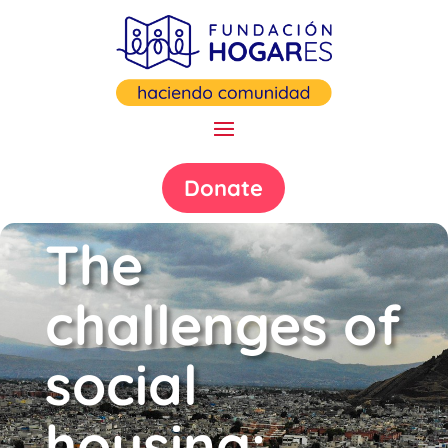
Donate
The
challenges of
social
housing: