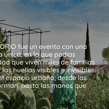
ORIO fue un evento con una
a única, en la que podías
dad que viven miles de familias
las huellas visibles e invisibles
l espacio urbano; desde las
orman, hasta las manos que