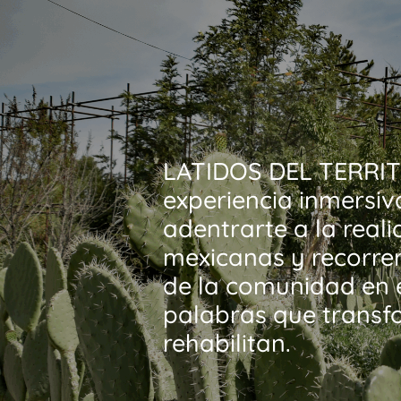
LATIDOS DEL TERRIT
experiencia inmersiv
adentrarte a la reali
mexicanas y recorrer 
de la comunidad en e
palabras que transf
rehabilitan.