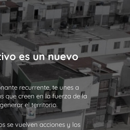
ivo es un nuevo
onante recurrente, te unes a
s que creen en la fuerza de la
nerar el territorio.
tos se vuelven acciones y los